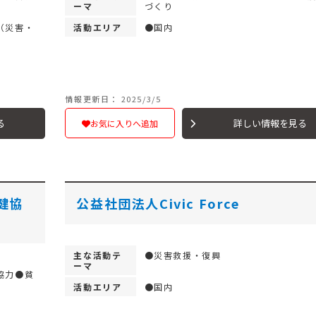
ーマ
づくり
（災害・
活動エリア
●国内
情報更新日： 2025/3/5
る
詳しい情報を見る
お気に入りへ追加
健協
公益社団法人Civic Force
主な活動テ
●災害救援・復興
ーマ
協力●貧
活動エリア
●国内