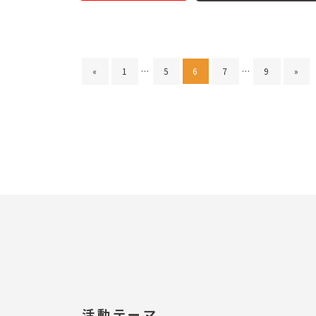
«
1
…
5
6
7
…
9
»
活動テーマ