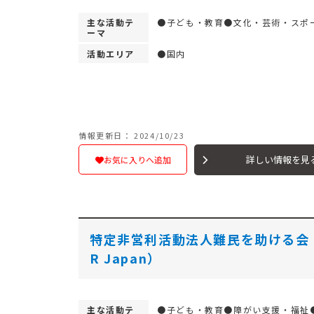
主な活動テ
●子ども・教育●文化・芸術・スポ
ーマ
活動エリア
●国内
情報更新日： 2024/10/23
詳しい情報を見
お気に入りへ追加
特定非営利活動法人難民を助ける会
R Japan）
主な活動テ
●子ども・教育●障がい支援・福祉