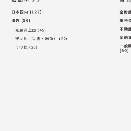
日本国内
(127)
全財
海外
(56)
現預
不動
発展途上国
(45)
金融
被災地（災害・紛争）
(22)
一般
その他
(20)
(50)