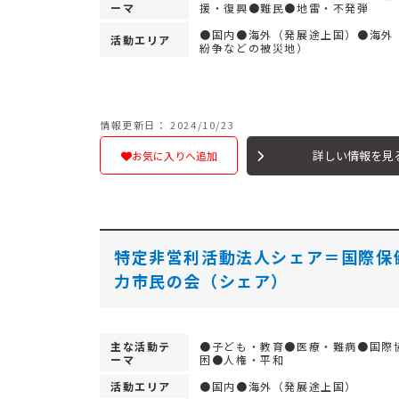
ーマ
援・復興●難民●地雷・不発弾
●国内●海外（発展途上国）●海外
活動エリア
紛争などの被災地）
情報更新日： 2024/10/23
詳しい情報を見
お気に入りへ追加
特定非営利活動法人シェア＝国際保
力市民の会（シェア）
主な活動テ
●子ども・教育●医療・難病●国際
ーマ
困●人権・平和
活動エリア
●国内●海外（発展途上国）