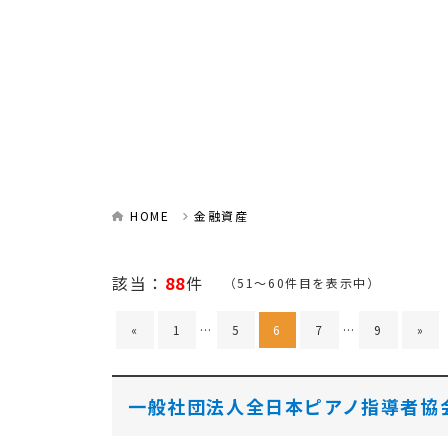
HOME
金融資産
該当：
88
件
（51～60件目を表示中）
«
1
…
5
6
7
…
9
»
一般社団法人全日本ピアノ指導者協