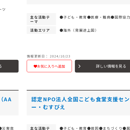
ーツ
主な活動テ
●子ども・教育●医療・難病●国際協
ーマ
活動エリア
●海外（発展途上国）
情報更新日： 2024/10/23
る
詳しい情報を見る
お気に入りへ追加
（AA
認定NPO法人全国こども食堂支援セン
ー・むすびえ
●災害救
主な活動テ
●子ども・教育●貧困●まちづくり●