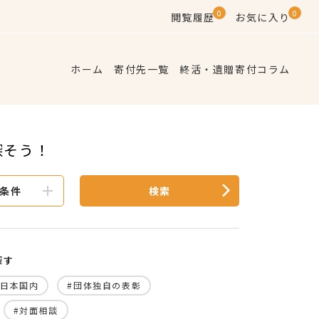
0
0
閲覧履歴
お気に入り
ホーム
寄付先一覧
終活・遺贈寄付コラム
探そう！
条件
検索
探す
#日本国内
#団体独自の表彰
#対面相談