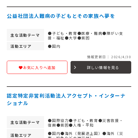
公益社団法人難病の子どもとその家族へ夢を
●子ども・教育●医療・難病●障がい支
主な活動テーマ
援・福祉●大学●貧困
活動エリア
●国内
情報更新日： 2026/4/30
詳しい情報を見る
お気に入りへ追加
認定特定非営利活動法人アクセプト・インターナ
ショナル
●国際協力●子ども・教育●災害救援・
主な活動テーマ
復興●貧困●人権・平和
●国内●海外（発展途上国）●海外（災
活動エリア
害・紛争などの被災地）