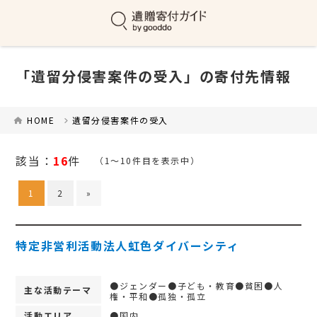
「遺留分侵害案件の受入」の寄付先情報
HOME
遺留分侵害案件の受入
該当：
16
件
（1～10件目を表示中）
1
2
»
特定非営利活動法人虹色ダイバーシティ
●ジェンダー●子ども・教育●貧困●人
主な活動テーマ
権・平和●孤独・孤立
活動エリア
●国内