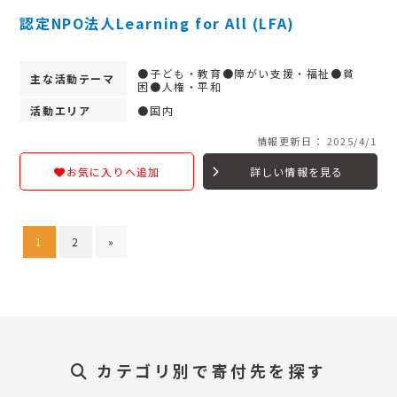
認定NPO法人Learning for All (LFA)
●子ども・教育●障がい支援・福祉●貧
主な活動テーマ
困●人権・平和
活動エリア
●国内
情報更新日： 2025/4/1
詳しい情報を見る
お気に入りへ追加
1
2
»
カテゴリ別で寄付先を探す