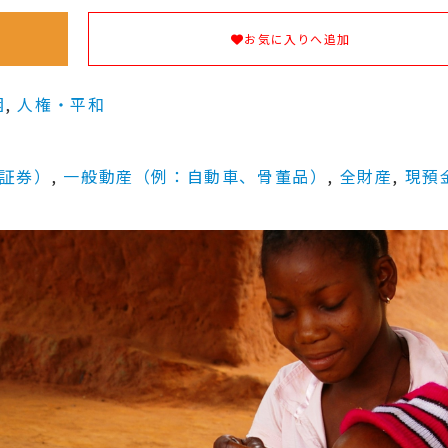
お気に入りへ追加
困
, 
人権・平和
証券）
, 
一般動産（例：自動車、骨董品）
, 
全財産
, 
現預