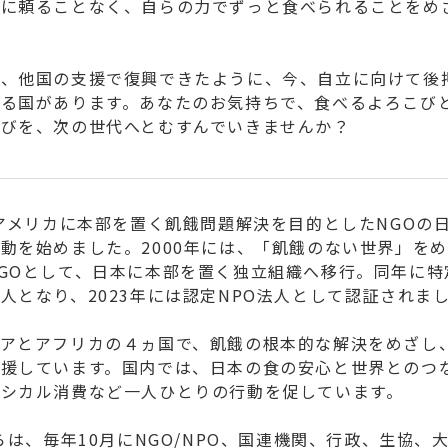
援に頼ることなく、自らの力でずっと食べられることをめ
後、他国の支援で復興できたように、今、自立に向けて後
する国があります。あなたのお気持ちで、食べるよろこび
こびを、次の世代へとむすんでいきませんか？
、アメリカに本部を置く飢餓問題解決を目的としたNGOの
動を始めました。2000年には、「飢餓のない世界」を
GOとして、日本に本部を置く独立組織へ移行。同年に特
人となり、2023年には認定NPO法人として認証されま
ジアとアフリカの４ヵ国で、飢餓の根本的な解決をめざし
支援しています。国内では、日本の食の安心と世界とのつ
エシカル消費など一人ひとりの行動を促しています。
からは、毎年10月にNGO/NPO、国連機関、行政、生協、