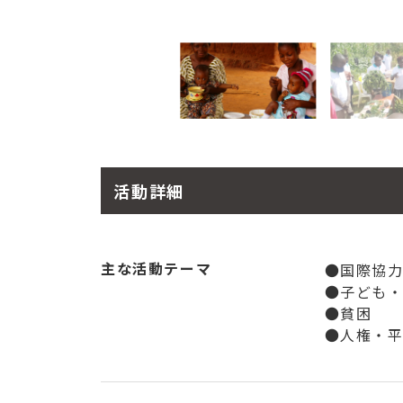
活動詳細
主な活動テーマ
●国際協
●子ども
●貧困
●人権・