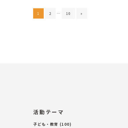
1
2
…
10
»
活動テーマ
子ども・教育
(100)