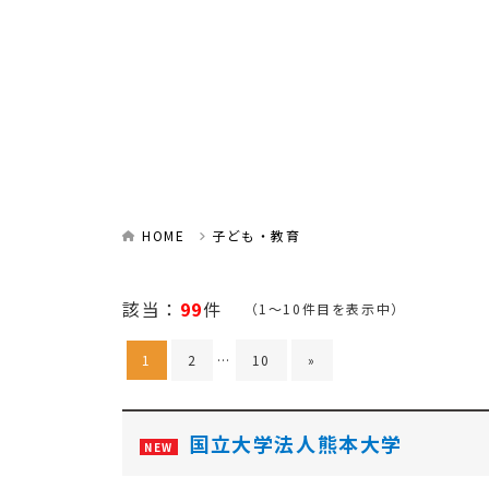
HOME
子ども・教育
該当：
99
件
（1～10件目を表示中）
1
2
…
10
»
国立大学法人熊本大学
NEW