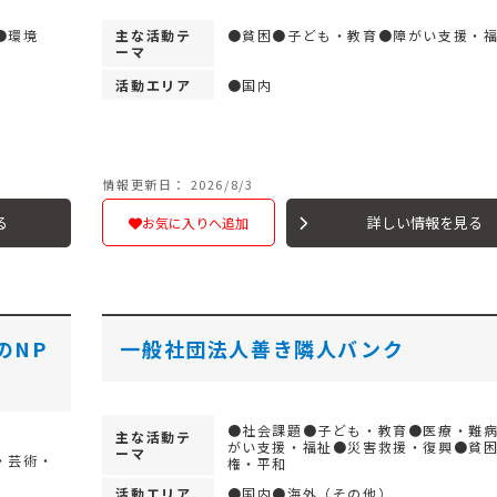
●環境
主な活動テ
●貧困●子ども・教育●障がい支援・
ーマ
活動エリア
●国内
情報更新日： 2026/8/3
る
詳しい情報を見る
お気に入りへ追加
のNP
一般社団法人善き隣人バンク
●社会課題●子ども・教育●医療・難
主な活動テ
がい支援・福祉●災害救援・復興●貧
ーマ
・芸術・
権・平和
活動エリア
●国内●海外（その他）