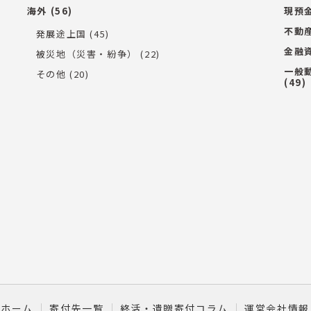
海外
(56)
現預
不動
発展途上国
(45)
金融
被災地（災害・紛争）
(22)
一般
その他
(20)
(49)
ホーム
寄付先一覧
終活・遺贈寄付コラム
運営会社情報