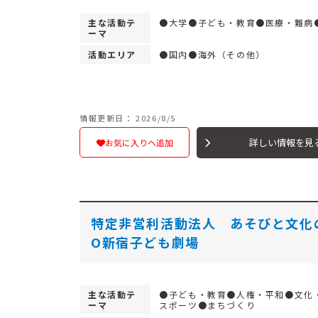
主な活動テ
●大学●子ども・教育●医療・難病
ーマ
活動エリア
●国内●海外（その他）
情報更新日： 2026/8/5
詳しい情報を見
お気に入りへ追加
特定非営利活動法人 あそびと文化
O新宿子ども劇場
主な活動テ
●子ども・教育●人権・平和●文化
ーマ
スポーツ●まちづくり