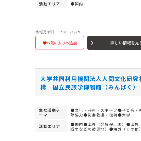
活動エリア
●国内
情報更新日： 2026/7/29
詳しい情報を見
お気に入りへ追加
大学共同利用機関法人人間文化研究
構 国立民族学博物館（みんぱく）
主な活動テ
●文化・芸術・スポーツ●子ども・
ーマ
際協力●災害救援・復興●大学
●国内●海外（発展途上国）●海外
活動エリア
紛争などの被災地）●海外（その他