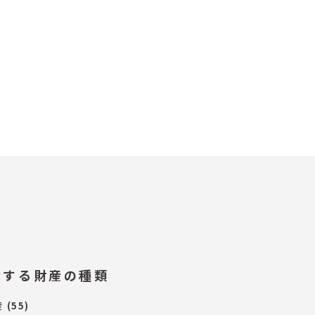
付する財産の種類
産
(55)