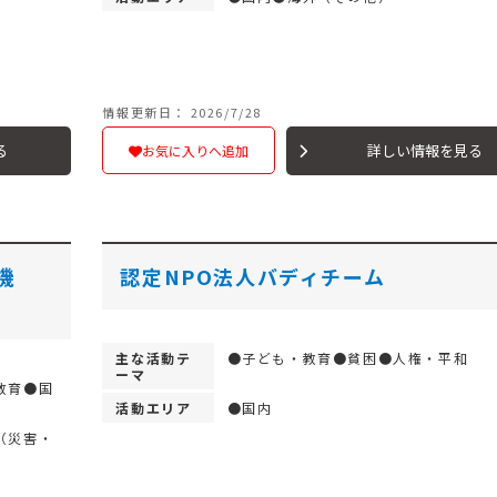
情報更新日： 2026/7/28
る
詳しい情報を見る
お気に入りへ追加
機
認定NPO法人バディチーム
主な活動テ
●子ども・教育●貧困●人権・平和
ーマ
教育●国
活動エリア
●国内
（災害・
）