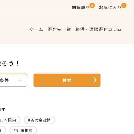
0
0
閲覧履歴
お気に入り
ホーム
寄付先一覧
終活・遺贈寄付コラム
探そう！
条件
検索
探す
#日本国内
#寄付金控除
彰
#対面相談