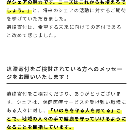
がシェアの魅力です。ニーズはこれからも増えるで
保健
しょう。」
と、将来のシェアの活動に対するご期待
協力
市民
を挙げていただきました。
の会
への
遺贈寄付は、希望する未来に向けての寄付である
遺贈
と改めて感じました。
寄付
を考
えて
みま
せん
か？
遺贈寄付をご検討されている方へのメッセー
ジをお願いいたします！
遺贈寄付をご検討くださり、ありがとうございま
す。シェアは、保健医療サービスを受け難い環境に
ある人々に対し、
「いのちを守る人を育てる」こ
とで、地域の人々の手で健康を守っていけるように
なることを目指しています。