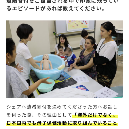
遺贈寄付をご担当される中で印象に残ってい
るエピソードがあれば教えてください。
5
遺贈
寄付
をご
検討
され
てい
る方
への
メッ
セー
ジを
お願
いい
たし
ま
す！
6
シェアへ遺贈寄付を決めてくださった方へお話し
まと
め：
を伺った際、その理由として
「海外だけでなく、
シェ
日本国内でも母子保健活動に取り組んでいること
ア＝
国際