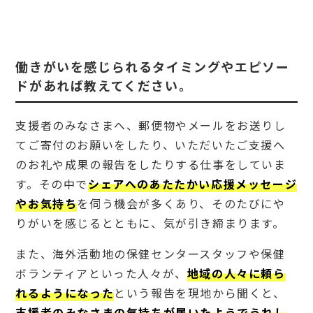
れる
タイ
ミン
グや
エピ
働きがいを感じられるタイミングやエピソー
ソー
ドがあれば教えてください。
ドが
あれ
ば教
支援者のみなさまへ、郵便物やメールをお送りし
えて
くだ
てご寄付のお願いをしたり、いただいたご支援へ
さ
のお礼や成果の報告をしたりする仕事をしていま
い。
す。その中で
シェアへのあたたかい応援メッセージ
3
遺贈
やお気持ち
を伺う機会が多くあり、そのたびにや
寄付
りがいを感じるとともに、気が引き締まります。
をご
担当
され
また、海外活動地の保健センタースタッフや保健
る上
ボランティアといった人々が、
地域の人々に頼ら
で心
掛け
れるようになった
という報告を現地から聞くと、
てい
支援者のみなさまの気持ちが届いたようでうれし
るこ