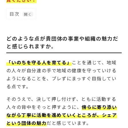
目次
1
どの
よう
な点
どのような点が貴団体の事業や組織の魅力だ
が貴
と感じられますか。
団体
の事
業や
「いのちを守る人を育てる」
組織
ことを通じて、地域
の魅
の人々が自分達の手で地域の健康を守っていける
力だ
と感
ようになることを、ブレずにまっすぐ目指してい
じら
る点です。
れま
す
か。
そのうえで、決して押し付けず、ともに活動する
人々の背中をそっと押すように、
傍らに寄り添い
2
働き
ながら丁寧に活動を進めていくところが、シェア
がい
という団体の魅力
だと感じています。
を感
じら