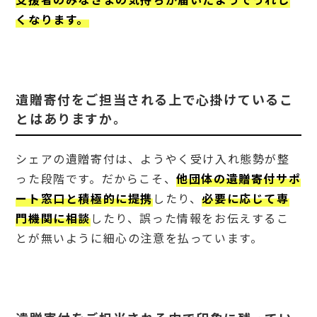
とは
くなります。
あり
ます
か。
4
遺贈
遺贈寄付をご担当される上で心掛けているこ
寄付
をご
とはありますか。
担当
され
る中
シェアの遺贈寄付は、ようやく受け入れ態勢が整
で印
象に
った段階です。だからこそ、
他団体の遺贈寄付サポ
残っ
ート窓口と積極的に提携
したり、
必要に応じて専
てい
るエ
門機関に相談
したり、誤った情報をお伝えするこ
ピソ
とが無いように細心の注意を払っています。
ード
があ
れば
教え
てく
ださ
い。