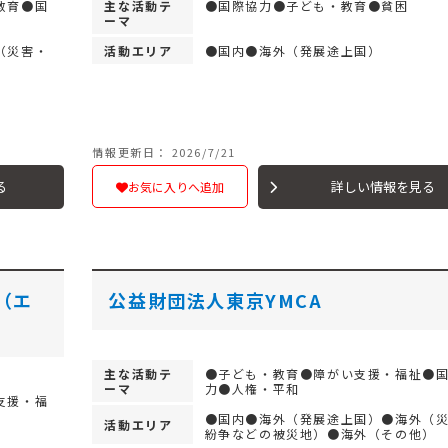
教育●国
主な活動テ
●国際協力●子ども・教育●貧困
ーマ
（災害・
活動エリア
●国内●海外（発展途上国）
）
情報更新日： 2026/7/21
る
詳しい情報を見る
お気に入りへ追加
（エ
公益財団法人東京YMCA
主な活動テ
●子ども・教育●障がい支援・福祉●
ーマ
力●人権・平和
支援・福
●国内●海外（発展途上国）●海外（
活動エリア
紛争などの被災地）●海外（その他）