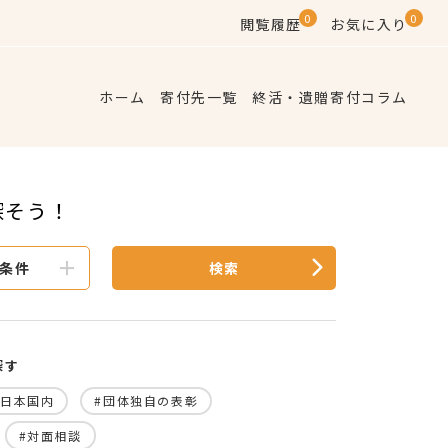
0
0
閲覧履歴
お気に入り
ホーム
寄付先一覧
終活・遺贈寄付コラム
探そう！
条件
検索
探す
#日本国内
#団体独自の表彰
#対面相談