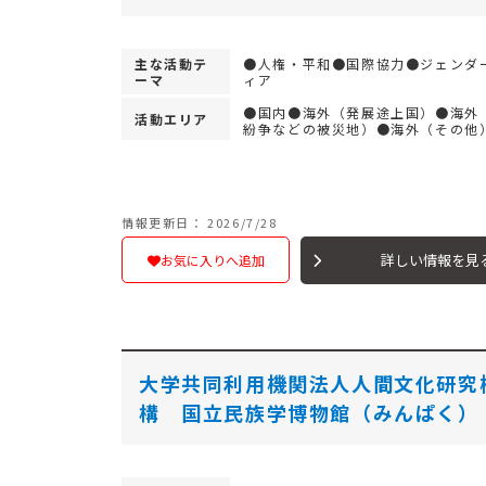
主な活動テ
●人権・平和●国際協力●ジェンダ
ーマ
ィア
●国内●海外（発展途上国）●海外
活動エリア
紛争などの被災地）●海外（その他
情報更新日： 2026/7/28
詳しい情報を見
お気に入りへ追加
大学共同利用機関法人人間文化研究
構 国立民族学博物館（みんぱく）