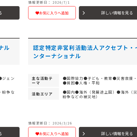
情報更新日： 2026/7/1
る
詳しい情報を見る
お気に入りへ追加
ナル
認定特定非営利活動法人アクセプト・
ンターナショナル
●ジェン
主な活動テ
●国際協力●子ども・教育●災害救援
ーマ
●貧困●人権・平和
・紛争な
●国内●海外（発展途上国）●海外（
活動エリア
紛争などの被災地）
情報更新日： 2026/3/26
る
詳しい情報を見る
お気に入りへ追加