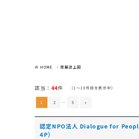
HOME
発展途上国
該当：
44
件
（1～10件目を表示中）
1
2
…
5
»
認定NPO法人 Dialogue for Peop
4P）