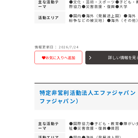
主な活動テ
●文化・芸術・スポーツ●子ども・
ーマ
際協力●災害救援・復興●大学
●国内●海外（発展途上国）●海外
活動エリア
紛争などの被災地）●海外（その他
情報更新日： 2026/7/24
詳しい情報を見
お気に入りへ追加
特定非営利活動法人エファジャパン
ファジャパン）
主な活動テ
●国際協力●子ども・教育●障がい
ーマ
祉●災害救援・復興●貧困
活動エリア
●国内●海外（発展途上国）