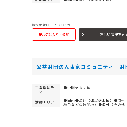
情報更新日： 2026/7/9
詳しい情報を見
お気に入りへ追加
公益財団法人東京コミュニティー財
主な活動テ
●中間支援団体
ーマ
●国内●海外（発展途上国）●海外
活動エリア
紛争などの被災地）●海外（その他