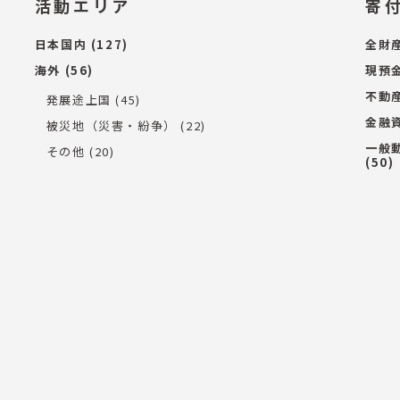
活動エリア
寄
日本国内
(127)
全財
海外
(56)
現預
不動
発展途上国
(45)
金融
被災地（災害・紛争）
(22)
一般
その他
(20)
(50)