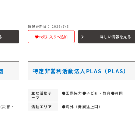
情報更新日： 2026/7/8
る
詳しい情報を見る
お気に入りへ追加
団
特定非営利活動法人PLAS（PLAS）
主な活動テ
●国際協力●子ども・教育●貧困
ーマ
（災害・
活動エリア
●海外（発展途上国）
）