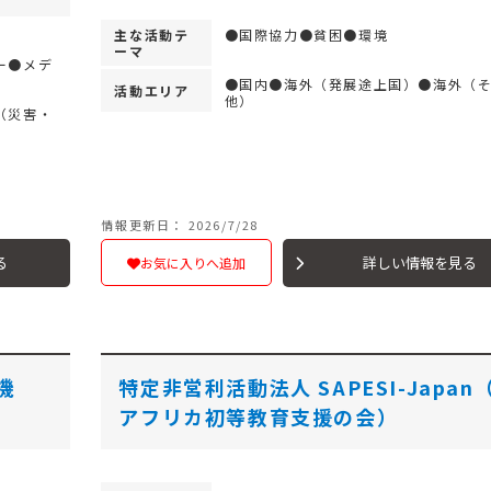
主な活動テ
●国際協力●貧困●環境
ーマ
ー●メデ
●国内●海外（発展途上国）●海外（
活動エリア
他）
（災害・
）
情報更新日： 2026/7/28
る
詳しい情報を見る
お気に入りへ追加
機
特定非営利活動法人 SAPESI-Japan
アフリカ初等教育支援の会）