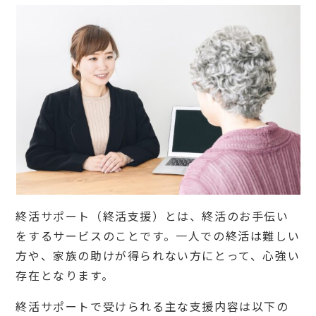
備
2.
8
不用
品処
分
3
自治
体に
よる
終活
サポ
ート
（終
活支
援）
終活サポート（終活支援）とは、終活のお手伝い
の具
をするサービスのことです。一人での終活は難しい
体的
な取
方や、家族の助けが得られない方にとって、心強い
り組
存在となります。
みを
紹介
終活サポートで受けられる主な支援内容は以下の
4