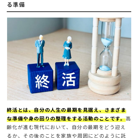
る準備
人
生
の
最
終
段
階
を
よ
り
よ
い
も
の
に
す
る
準
備
終活とは、自分の人生の最期を見据え、さまざま
2
な準備や身の回りの整理をする活動のことです。
高
終活
サポ
齢化が進む現代において、自分の最期をどう迎え
ート
るか、その後のことを家族や周囲にどのように託
（終