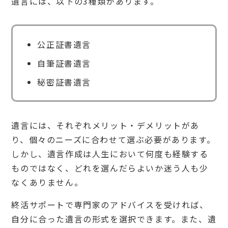
遺言には、以下の3種類があります。
サポ
ート
（終
活支
援）
公正証書遺言
で発
生し
自筆証書遺言
やす
い主
秘密証書遺言
なト
ラブ
ル
7.
遺言には、それぞれメリット・デメリットがあ
1
り、個々のニーズに合わせて選ぶ必要があります。
悪質
な業
しかし、遺言作成は人生において何度も経験する
者に
ものではなく、どれを選んだらよいか迷う人も少
よる
詐欺
なくありません。
行為
終活サポートで専門家のアドバイスを受ければ、
7.
2
自分に合った遺言の形式を選択できます。また、遺
親族