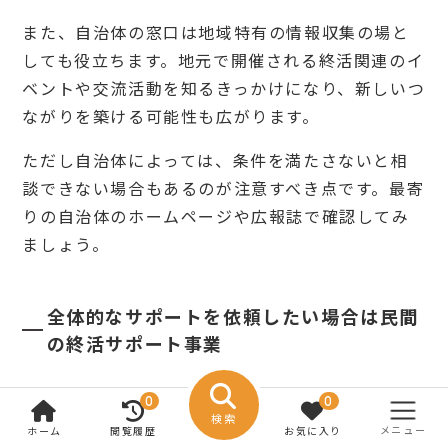
また、自治体の窓口は地域特有の情報収集の場と
しても役立ちます。地元で開催される終活関連のイ
ベントや交流活動を知るきっかけになり、新しいつ
ながりを築ける可能性も広がります。
ただし自治体によっては、条件を満たさないと相
談できない場合もあるのが注意すべき点です。最寄
りの自治体のホームページや広報誌で確認してみ
ましょう。
全体的なサポートを依頼したい場合は民間
の終活サポート事業
幅広いサポートを依頼したい場合は、
民間の終活
0
0
検索
サポート事業の利用がおすすめです。
自治体のサー
メニュー
ホーム
閲覧履歴
お気に入り