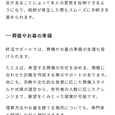
言があることによって本人の意思を反映できるよ
間の
意見
うになり、相続が発生した際もスムーズに手続きを
の食
進められます。
い違
い
8
終活
葬儀やお墓の準備
サポ
ート
（終
終活サポートでは、葬儀やお墓の準備の支援も受
活支
けられます。
援）
のよ
くあ
たとえば、希望する葬儀の形式を決める、規模に
る質
合わせた計画を作成する等のサポートがあります。
問
他にも、宗教や文化的な背景に応じた葬儀スタイ
8.
1
ルや式場の選定から、参列者の人数に応じたアレ
おひ
ンジまで、要望をくみとった提案が可能です。
とり
さま
埋葬方法やお墓を建てる場所についても、専門家
でも
終活
と相談しながら検討できます。