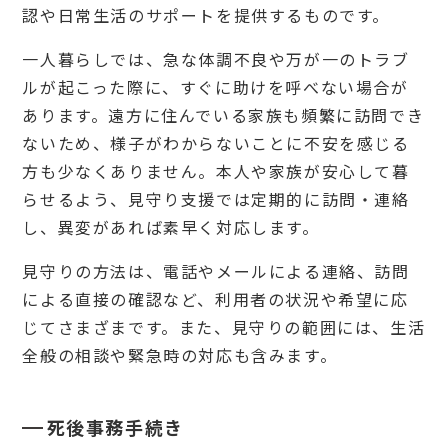
らな
認や日常生活のサポートを提供するものです。
い場
合は
一人暮らしでは、急な体調不良や万が一のトラブ
自治
体
ルが起こった際に、すぐに助けを呼べない場合が
5.
あります。遠方に住んでいる家族も頻繁に訪問でき
2
ないため、様子がわからないことに不安を感じる
全体
的な
方も少なくありません。本人や家族が安心して暮
サポ
らせるよう、見守り支援では定期的に訪問・連絡
ート
を依
し、異変があれば素早く対応します。
頼し
たい
見守りの方法は、電話やメールによる連絡、訪問
場合
は民
による直接の確認など、利用者の状況や希望に応
間の
じてさまざまです。また、見守りの範囲には、生活
終活
サポ
全般の相談や緊急時の対応も含みます。
ート
事業
5.
死後事務手続き
3