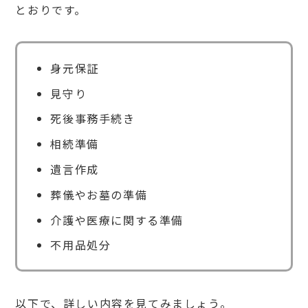
とおりです。
終活
サポ
ート
（終
活支
身元保証
援）
を利
見守り
用す
るメ
死後事務手続き
リッ
ト
相続準備
4.
遺言作成
1
家族
葬儀やお墓の準備
の負
担を
介護や医療に関する準備
軽減
でき
不用品処分
る
4.
2
孤独
以下で、詳しい内容を見てみましょう。
死を