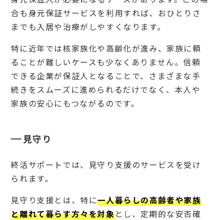
願い
合も身元保証サービスを利用すれば、おひとりさ
でき
る
までも入居や治療がしやすくなります。
5
特に近年では核家族化や高齢化が進み、家族に頼
終活
サポ
ることが難しいケースも少なくありません。信頼
ート
（終
できる企業が保証人となることで、さまざまな手
活支
続きをスムーズに進められるだけでなく、本人や
援）
は誰
家族の安心にもつながるのです。
に相
談す
べ
き？
見守り
5.
1
終活サポートでは、見守り支援のサービスを受け
何か
られます。
ら始
めた
らよ
見守り支援とは、特に
一人暮らしの高齢者や家族
いか
と離れて暮らす方々を対象
とし、定期的な安否確
わか