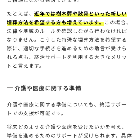
サポ
ート
たとえば、
近年では樹木葬や散骨といった新しい
は利
用で
埋葬方法を希望する方も増えています。
この場合、
きま
法律や地域のルールを確認しながら行わなければ
す
か？
なりません。こうした特殊な埋葬方法を希望する
8.
際に、適切な手続きを進めるための助言が受けら
2
れる点も、終活サポートを利用する大きなメリッ
終活
サポ
トと言えます。
ート
の料
金目
安は
介護や医療に関する準備
いく
らで
す
介護や医療に関する準備についても、終活サポー
か？
トでの支援が可能です。
9
終活
将来どのような介護や医療を受けたいかを考え、
サポ
準備を進めるためのサポートが受けられます。具体
ート