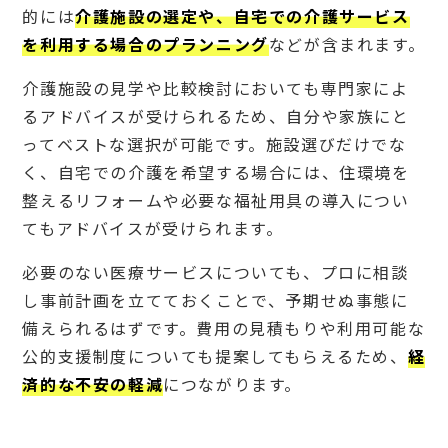
（終
的には
介護施設の選定や、自宅での介護サービス
活支
援）
を利用する場合のプランニング
などが含まれます。
で未
来の
介護施設の見学や比較検討においても専門家によ
安心
を手
るアドバイスが受けられるため、自分や家族にと
に入
ってベストな選択が可能です。施設選びだけでな
れよ
う
く、自宅での介護を希望する場合には、住環境を
整えるリフォームや必要な福祉用具の導入につい
てもアドバイスが受けられます。
必要のない医療サービスについても、プロに相談
し事前計画を立てておくことで、予期せぬ事態に
備えられるはずです。費用の見積もりや利用可能な
公的支援制度についても提案してもらえるため、
経
済的な不安の軽減
につながります。