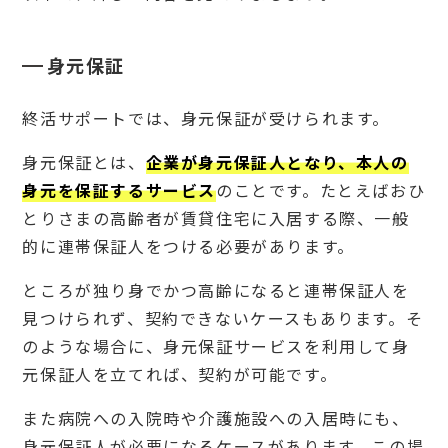
防ぎ
やす
くな
身元保証
る
4.
3
終活サポートでは、身元保証が受けられます。
残り
の人
身元保証とは、
企業が身元保証人となり、本人の
生を
身元を保証するサービス
のことです。たとえばおひ
イキ
イキ
とりさまの高齢者が賃貸住宅に入居する際、一般
と過
ごせ
的に連帯保証人をつける必要があります。
る
ところが独り身でかつ高齢になると連帯保証人を
4.
4
見つけられず、契約できないケースもあります。そ
遺言
のような場合に、身元保証サービスを利用して身
でカ
バー
元保証人を立てれば、契約が可能です。
でき
ない
また病院への入院時や介護施設への入居時にも、
こと
をお
身元保証人が必要になるケースがあります。この場