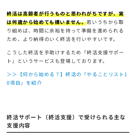
2.
4
終活は高齢者が行うものと思われがちですが、実
相続
は何歳から始めても構いません。
若いうちから取
準備
り組めば、時間に余裕を持って準備を進められる
2.
ため、より納得のいく終活を行いやすいです。
5
遺言
作成
こうした終活を手助けするため「終活支援サポー
2.
ト」というサービスも登場しております。
6
葬儀
＞＞【何から始める？】終活の「やることリスト1
やお
0項目」を紹介
墓の
準備
2.
7
介護
や医
終活サポート（終活支援）で受けられる主な
療に
支援内容
関す
る準