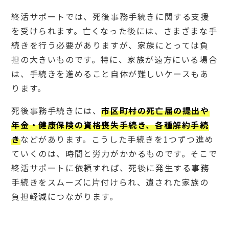
相続
や遺
終活サポートでは、死後事務手続きに関する支援
産を
を受けられます。亡くなった後には、さまざまな手
相談
した
続きを行う必要がありますが、家族にとっては負
い場
合は
担の大きいものです。特に、家族が遠方にいる場合
弁護
は、手続きを進めること自体が難しいケースもあ
士・
司法
ります。
書
士・
死後事務手続きには、
市区町村の死亡届の提出や
行政
書士
年金・健康保険の資格喪失手続き、各種解約手続
6
き
などがあります。こうした手続きを1つずつ進め
終活
ていくのは、時間と労力がかかるものです。そこで
サポ
ート
終活サポートに依頼すれば、死後に発生する事務
（終
手続きをスムーズに片付けられ、遺された家族の
活支
援）
負担軽減につながります。
を行
って
いる