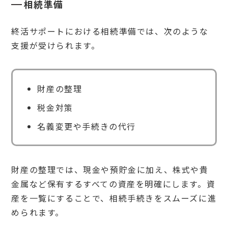
おす
相続準備
すめ
サー
ビス
終活サポートにおける相続準備では、次のような
支援が受けられます。
6.
1
おひ
さぽ
財産の整理
6.
2
税金対策
一般
社団
名義変更や手続きの代行
法人
いき
いき
みど
りの
財産の整理では、現金や預貯金に加え、株式や貴
会
金属など保有するすべての資産を明確にします。資
（グ
リー
産を一覧にすることで、相続手続きをスムーズに進
ング
ルー
められます。
プ）