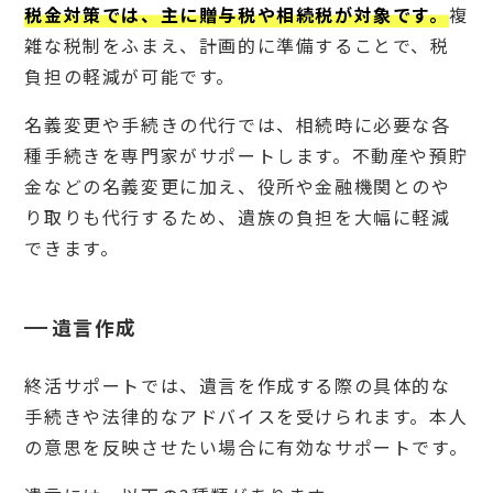
税金対策では、主に贈与税や相続税が対象です。
複
6.
3
雑な税制をふまえ、計画的に準備することで、税
あか
負担の軽減が可能です。
り保
証
名義変更や手続きの代行では、相続時に必要な各
6.
4
種手続きを専門家がサポートします。不動産や預貯
ひと
金などの名義変更に加え、役所や金融機関とのや
りの
り取りも代行するため、遺族の負担を大幅に軽減
ミカ
タ
できます。
6.
5
想い
遺言作成
コー
ポレ
ーシ
終活サポートでは、遺言を作成する際の具体的な
ョン
グル
手続きや法律的なアドバイスを受けられます。本人
ープ
の意思を反映させたい場合に有効なサポートです。
7
終活