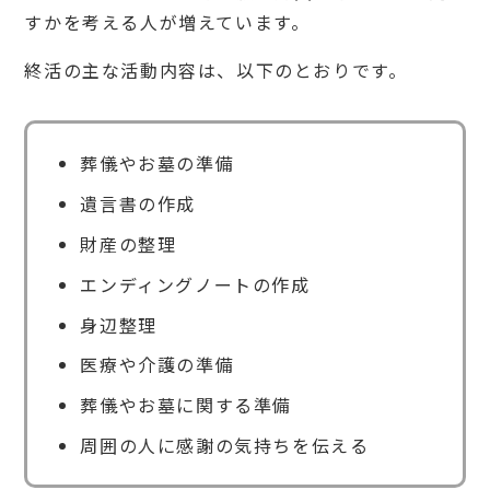
活支
すかを考える人が増えています。
援）
で受
終活の主な活動内容は、以下のとおりです。
けら
れる
主な
支援
内容
葬儀やお墓の準備
2.
遺言書の作成
1
身元
財産の整理
保証
エンディングノートの作成
2.
2
身辺整理
見守
り
医療や介護の準備
2.
3
葬儀やお墓に関する準備
死後
事務
周囲の人に感謝の気持ちを伝える
手続
き