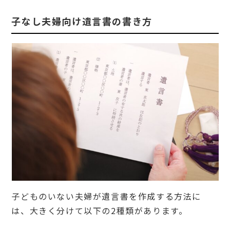
3.
子なし夫婦向け遺言書の書き方
3
代償
分割
が発
生す
る場
合
4
遺
言
書
の
種
類
4.
1
自筆
子どものいない夫婦が遺言書を作成する方法に
証書
遺言
は、大きく分けて以下の2種類があります。
4.