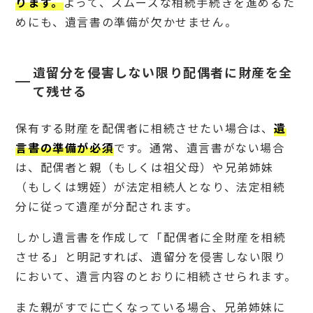
ります。
よって、スムーズな相続手続きを進めるた
めにも、遺言書の準備が欠かせません。
2.
1
妻に
全財
遺留分を侵害しない限り配偶者に財産を全
産を
譲り
て残せる
たい
場合
（夫
保有する財産を配偶者に相続させたい場合は、
遺
婦相
言書の準備が必須
です。通常、遺言書がない場合
互遺
言）
は、配偶者と親（もしくは祖父母）や兄弟姉妹
の遺
（もしくは甥姪）が法定相続人となり、法定相続
言書
の文
分に従って遺産が分配されます。
例
2.
しかし遺言書を作成して「配偶者に全財産を相続
2
させる」と明記すれば、遺留分を侵害しない限り
配偶
者が
において、遺言内容のとおりに相続させられます。
先に
亡く
また親がすでに亡くなっている場合、兄弟姉妹に
なっ