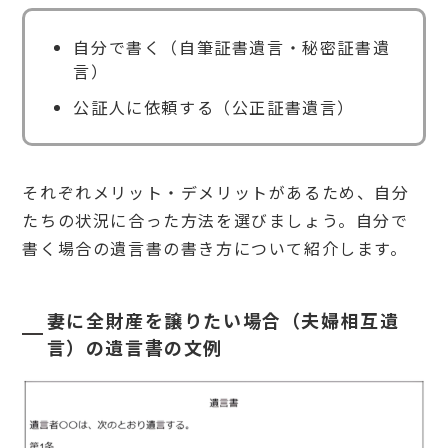
2
公正
証書
自分で書く（自筆証書遺言・秘密証書遺
遺言
言）
4.
公証人に依頼する（公正証書遺言）
3
秘密
証書
遺言
それぞれメリット・デメリットがあるため、自分
5
子
たちの状況に合った方法を選びましょう。自分で
な
書く場合の遺言書の書き方について紹介します。
し
夫
婦
が
妻に全財産を譲りたい場合（夫婦相互遺
遺
言
言）の遺言書の文例
書
を
書
く
際