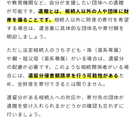
や教育機関など、自分が支援したい団体への遺贈
り
が可能です。
遺贈とは、相続人以外の人や団体に財
う
る
産を譲ることです。
相続人以外に財産の寄付を希望
ケ
ー
する場合は、遺言書に具体的な団体名や寄付額を
ス
明記しましょう。
3.
1
ただし法定相続人のうち子ども・孫（直系卑属）
相続
や親・祖父母（直系尊属）がいる場合は、遺留分
人と
の関
の配慮が必要です。このような相続関係者がいる場
係が
合には、
遺留分侵害額請求を行う可能性がある
た
悪化
して
め、全財産を寄付できるとは限りません。
いる
場合
遺留分がある相続人への対応や、寄付先の団体が
3.
遺贈を受け入れられるかどうかの確認も忘れずに
2
不動
行いましょう。
産を
相続
する
場合