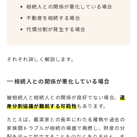
う
相続人との関係が悪化している場合
7.
不動産を相続する場合
1
AIを
代償分割が発生する場合
活用
して
効率
的に
遺言
それぞれ詳しく解説します。
づく
りを
進め
てみ
相続人との関係が悪化している場合
ませ
ん
か？
被相続人と相続人との関係が良好でない場合、
遺
産分割協議が難航する可能性
もあります。
たとえば、義実家との長年にわたる確執や過去の
家族間トラブルが相続の場面で再燃し、財産の分
配を巡って対立することも少なくありません。ま