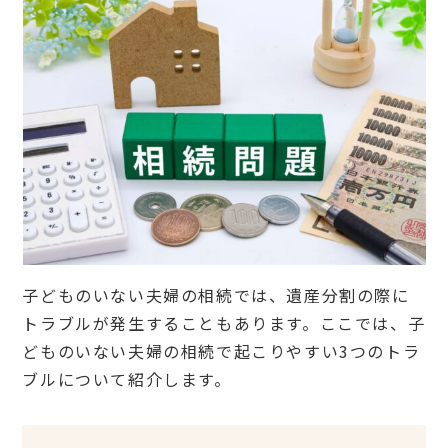
二人
で一
つの
遺言
書を
作成
でき
る？
7
子
な
し
夫
婦
こ
子どものいない夫婦の相続では、遺産分割の際に
そ
遺
トラブルが発生することもあります。ここでは、子
言
どものいない夫婦の相続で起こりやすい3つのトラ
書
を
ブルについて紹介します。
準
備
し
よ