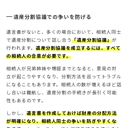
寄付
先の
遺産分割協議での争いを防げる
希望
があ
れば
遺言書がないと、多くの場合において、相続人同士
希望
を書
で遺産分割について話し合う
「遺産分割協議」
が
き残
せる
行われます。
遺産分割協議を成立するには、すべて
の相続人の合意が必要です。
2
子
な
相続人が兄弟姉妹や甥姪までとなると、意見の対
し
立が起こりやすくなり、分割方法を巡ってトラブル
夫
婦
になることもあります。相続人の数が増えるほど話
向
し合いは難航し、遺産分割の手続きが長引く可能
け
遺
性もあるのです。
言
書
しかし、
遺言書を作成しておけば財産の分配方法
の
書
が明確になり、相続人同士の争いを防ぎやすくな
き
方