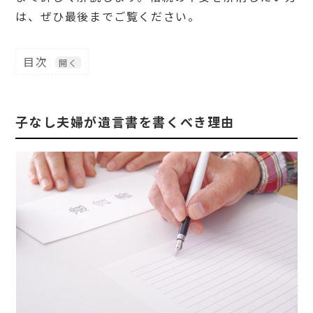
は、ぜひ最後までご覧ください。
目次
1
子
な
し
子なし夫婦が遺言書を書くべき理由
夫
婦
が
遺
言
書
を
書
く
べ
き
理
由
1.
1