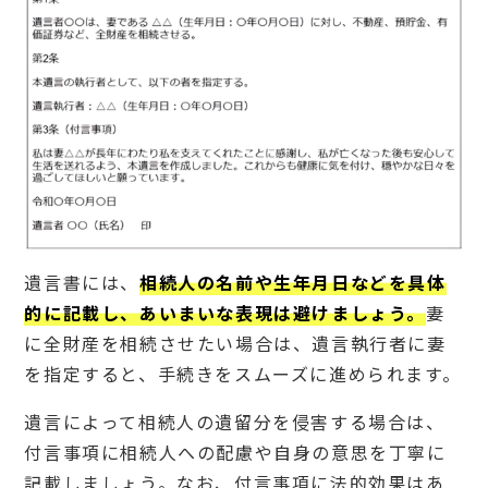
の
注
意
点
5.
1
遺留
分に
配慮
する
5.
2
遺言
遺言書には、
相続人の名前や生年月日などを具体
執行
的に記載し、あいまいな表現は避けましょう。
妻
者を
選ん
に全財産を相続させたい場合は、遺言執行者に妻
でお
く
を指定すると、手続きをスムーズに進められます。
6
遺言によって相続人の遺留分を侵害する場合は、
子
な
付言事項に相続人への配慮や自身の意思を丁寧に
し
記載しましょう。なお、付言事項に法的効果はあ
夫