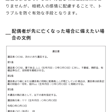
婦
りませんが、相続人の感情に配慮することで、ト
が
ラブルを防ぐ有効な手段となります。
遺
言
書
を
配偶者が先に亡くなった場合に備えたい場
書
く
合の文例
場
合
に
よ
く
あ
る
疑
問
6.
1
子な
し夫
婦の
遺言
書は