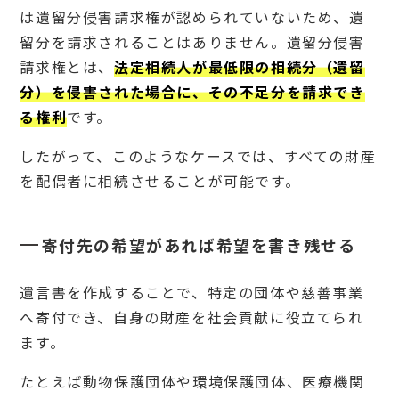
た場
は遺留分侵害請求権が認められていないため、遺
合に
留分を請求されることはありません。遺留分侵害
備え
たい
請求権とは、
法定相続人が最低限の相続分（遺留
場合
分）を侵害された場合に、その不足分を請求でき
の文
例
る権利
です。
3
したがって、このようなケースでは、すべての財産
子
な
を配偶者に相続させることが可能です。
し
夫
婦
の
寄付先の希望があれば希望を書き残せる
相
続
で
遺言書を作成することで、特定の団体や慈善事業
ト
へ寄付でき、自身の財産を社会貢献に役立てられ
ラ
ブ
ます。
ル
が
たとえば動物保護団体や環境保護団体、医療機関
起
こ