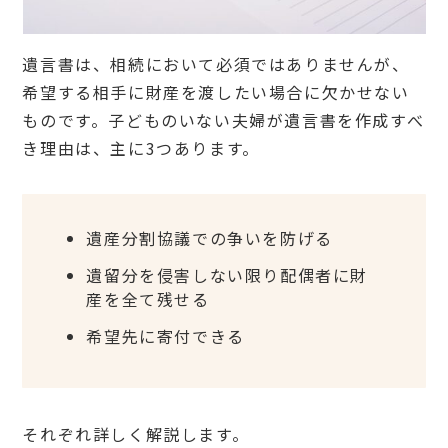
遺産
分割
協議
遺言書は、相続において必須ではありませんが、
での
希望する相手に財産を渡したい場合に欠かせない
争い
を防
ものです。子どものいない夫婦が遺言書を作成すべ
げる
き理由は、主に3つあります。
1.
2
遺留
分を
侵害
遺産分割協議での争いを防げる
しな
い限
遺留分を侵害しない限り配偶者に財
り配
産を全て残せる
偶者
に財
希望先に寄付できる
産を
全て
残せ
る
1.
それぞれ詳しく解説します。
3