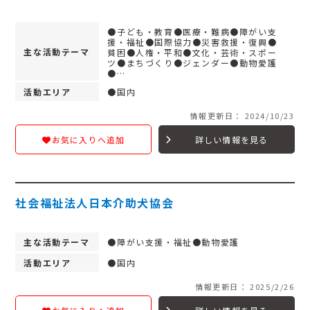
●子ども・教育●医療・難病●障がい支
援・福祉●国際協力●災害救援・復興●
主な活動テーマ
貧困●人権・平和●文化・芸術・スポー
ツ●まちづくり●ジェンダー●動物愛護
●…
活動エリア
●国内
情報更新日： 2024/10/23
詳しい情報を見る
お気に入りへ追加
社会福祉法人日本介助犬協会
主な活動テーマ
●障がい支援・福祉●動物愛護
活動エリア
●国内
情報更新日： 2025/2/26