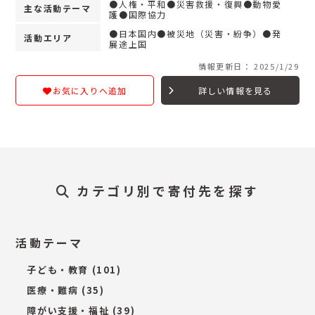
●人権・平和●災害救援・復興●動物愛
主な活動テーマ
護●国際協力
●日本国内●被災地（災害・紛争）●発
活動エリア
展途上国
情報更新日： 2025/1/29
詳しい情報を見る
お気に入りへ追加
カテゴリ別で寄付先を探す
活動テーマ
子ども・教育
(101)
医療・難病
(35)
障がい支援・福祉
(39)