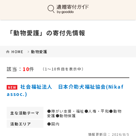
「動物愛護」の寄付先情報
HOME
動物愛護
該当：
10
件
（1～10件目を表示中）
社会福祉法人 日本介助犬福祉協会(Nikaf
NEW
assoc.)
●障がい支援・福祉●人権・平和●動物
主な活動テーマ
愛護●動物保護
活動エリア
●国内
情報更新日： 2026/8/5