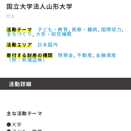
国立大学法人山形大学
2
活動テーマ
子ども・教育
, 
医療・難病
, 
国際協力
, 
まちづくり
, 
大学・研究機関
活動エリア
日本国内
寄付する財産の種類
現預金
, 
不動産
, 
金融資産
（例：有価証券）
活動詳細
主な活動テーマ
●大学