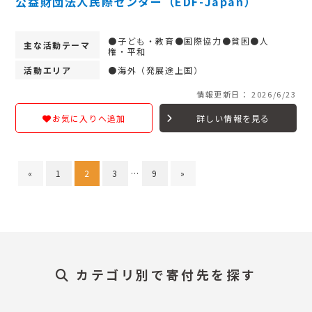
公益財団法人民際センター（EDF-Japan）
●子ども・教育●国際協力●貧困●人
主な活動テーマ
権・平和
活動エリア
●海外（発展途上国）
情報更新日： 2026/6/23
詳しい情報を見る
お気に入りへ追加
«
1
2
3
…
9
»
カテゴリ別で寄付先を探す