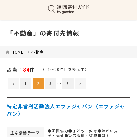
「不動産」の寄付先情報
HOME
不動産
該当：
84
件
（11～20件目を表示中）
«
1
2
3
…
9
»
特定非営利活動法人エファジャパン（エファジャ
パン）
●国際協力●子ども・教育●障がい支
主な活動テーマ
援・福祉●災害救援・復興●貧困